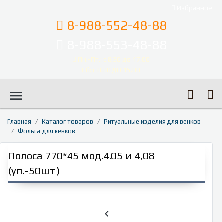
Избранное
8-988-552-48-88
8-988-553-48-88
Пн.-Пт.: с 8.30 до 17.00
Сб: с 8.30 ДО 15.00
menu
Главная
Каталог товаров
Ритуальные изделия для венков
Фольга для венков
Полоса 770*45 мод.4.05 и 4,08
(уп.-50шт.)
chevron_left