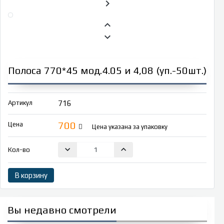
chevron_right
keyboard_arrow_up
keyboard_arrow_down
Полоса 770*45 мод.4.05 и 4,08 (уп.-50шт.)
Артикул
716
700
Цена
Цена указана за упаковку
keyboard_arrow_down
keyboard_arrow_up
Кол-во
В корзину
Вы недавно смотрели