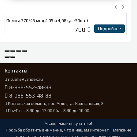
keyboard_arrow_left
keyboard_arrow_right
Полоса 770*45 мод.4.05 и 4,08 (уп.-50шт.)
700
Подробнее
Контакты
ritualrs@yandex.ru
8-988-552-48-88
8-988-553-48-88
Ростовская область, пос. Аглос, ул. Каштановая, 8
Пн.-Пт.: с 8.30 до 17.00 Сб: с 8.30 до 16.00
Уважаемые покупатели!
Просьба обратить внимание, что в нашем интернет – магазине
весь товар отпускается только оптовым покупателям.