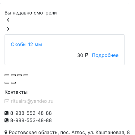
Вы недавно смотрели
keyboard_arrow_left
keyboard_arrow_right
Скобы 12 мм
30
Подробнее
Контакты
ritualrs@yandex.ru
8-988-552-48-88
8-988-553-48-88
Ростовская область, пос. Аглос, ул. Каштановая, 8