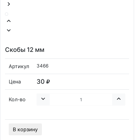
chevron_right
keyboard_arrow_up
keyboard_arrow_down
Скобы 12 мм
3466
Артикул
30
Цена
keyboard_arrow_down
keyboard_arrow_up
Кол-во
В корзину